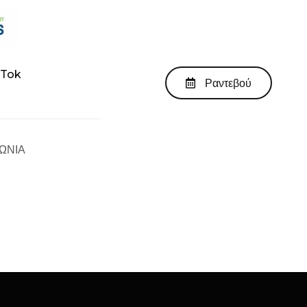
kTok
Ραντεβού
ΩΝΙΑ