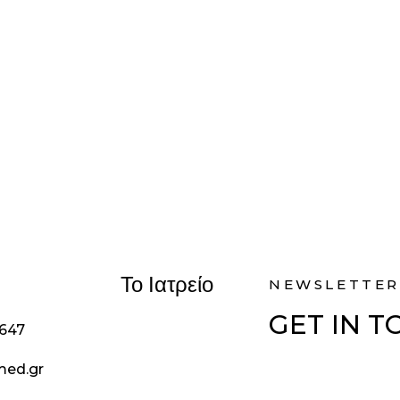
Το Ιατρείο
NEWSLETTER
GET IN 
1647
med.gr