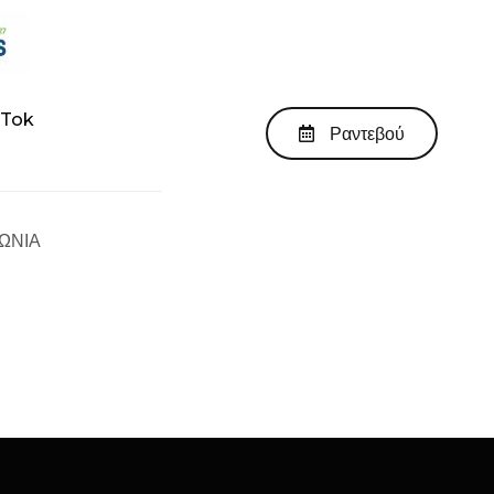
kTok
Ραντεβού
ΩΝΙΑ