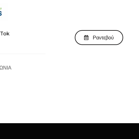
kTok
Ραντεβού
ΩΝΙΑ