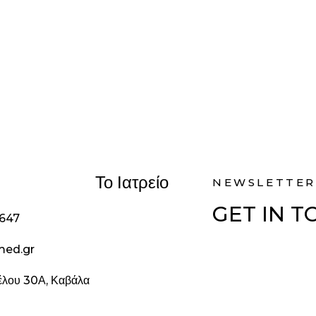
Το Ιατρείο
NEWSLETTER
GET IN 
1647
med.gr
ζέλου 30Α, Καβάλα