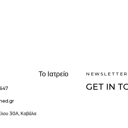
Το Ιατρείο
NEWSLETTER
GET IN 
1647
med.gr
ζέλου 30Α, Καβάλα