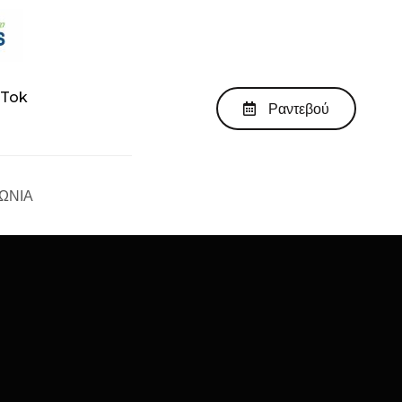
kTok
Ραντεβού
ΩΝΙΑ