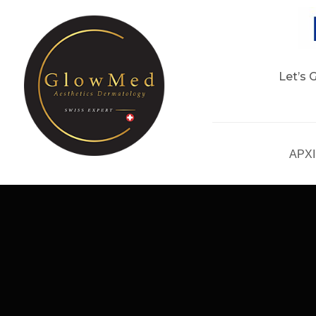
Let’s 
ΑΡΧ