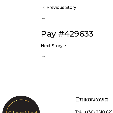
Previous Story
Pay #429633
Next Story
Επικοινωνία
Τηλ.: +(30) 2510 62