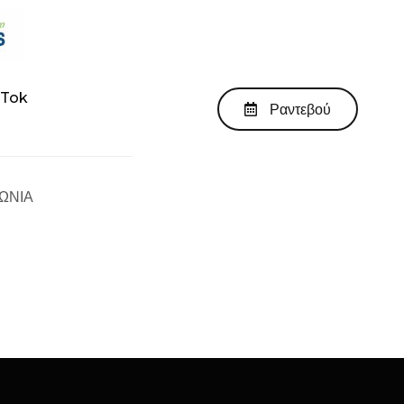
kTok
Ραντεβού
ΩΝΙΑ