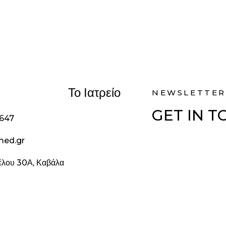
Το Ιατρείο
NEWSLETTER
GET IN 
1647
med.gr
ζέλου 30Α, Καβάλα