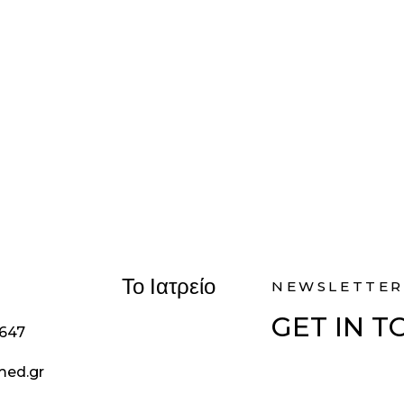
Το Ιατρείο
NEWSLETTER
GET IN 
1647
med.gr