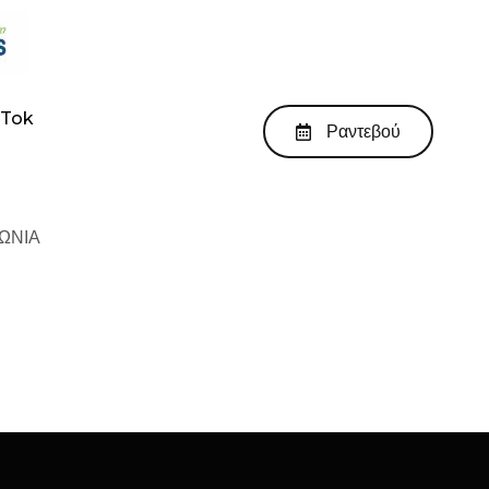
kTok
Ραντεβού
ΩΝΙΑ