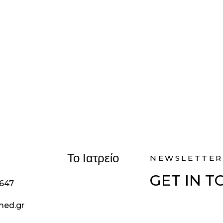
Το Ιατρείο
NEWSLETTER
GET IN 
1647
med.gr