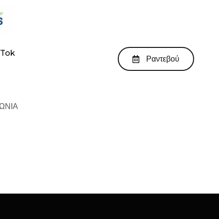
kTok
Ραντεβού
ΩΝΙΑ