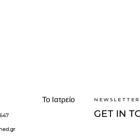
Το Ιατρείο
NEWSLETTER
GET IN 
1647
med.gr