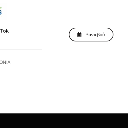
kTok
Ραντεβού
ΩΝΙΑ