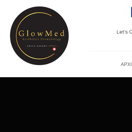
Let’s 
ΑΡΧ