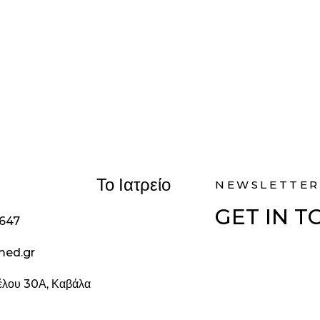
Το Ιατρείο
NEWSLETTER
GET IN 
1647
med.gr
ζέλου 30Α, Καβάλα