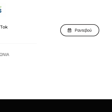
kTok
Ραντεβού
ΩΝΙΑ