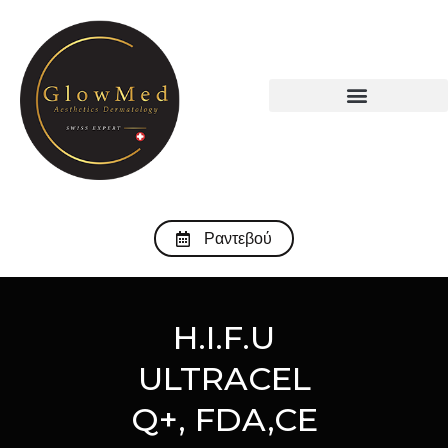
Ραντεβού
H.I.F.U
ULTRACEL
Q+, FDA,CE