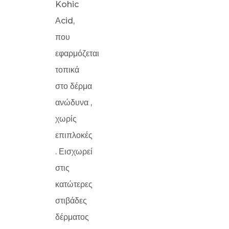
Kohic
Αcid,
που
εφαρμόζεται
τοπικά
στο δέρμα
ανώδυνα ,
χωρίς
επιπλοκές
. Εισχωρεί
στις
κατώτερες
στιβάδες
δέρματος