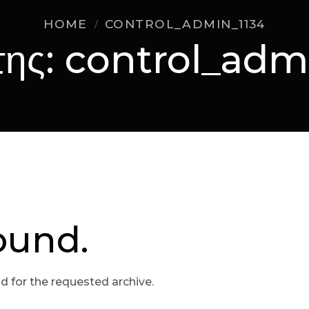
HOME
CONTROL_ADMIN_1134
της:
control_adm
ound.
d for the requested archive.