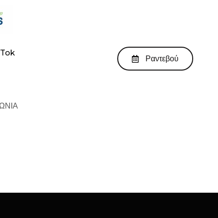
kTok
Ραντεβού
ΩΝΙΑ