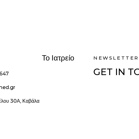
Το Ιατρείο
NEWSLETTER
GET IN 
1647
med.gr
ζέλου 30Α, Καβάλα