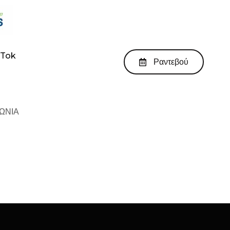
kTok
Ραντεβού
ΩΝΙΑ