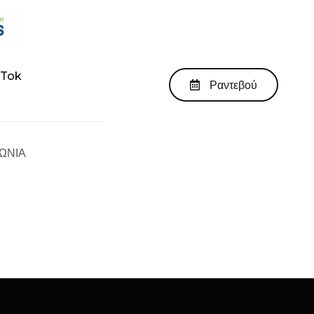
kTok
Ραντεβού
ΩΝΙΑ