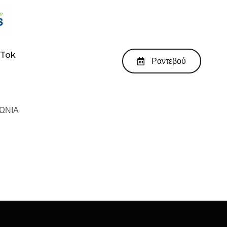
kTok
Ραντεβού
ΩΝΙΑ