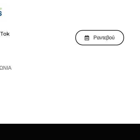
kTok
Ραντεβού
ΩΝΙΑ